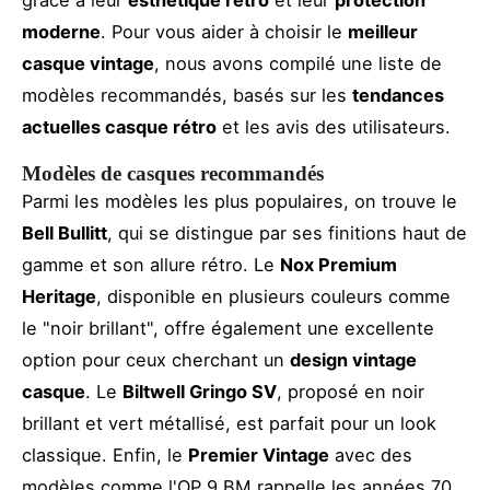
grâce à leur
esthétique rétro
et leur
protection
moderne
. Pour vous aider à choisir le
meilleur
casque vintage
, nous avons compilé une liste de
modèles recommandés, basés sur les
tendances
actuelles casque rétro
et les avis des utilisateurs.
Modèles de casques recommandés
Parmi les modèles les plus populaires, on trouve le
Bell Bullitt
, qui se distingue par ses finitions haut de
gamme et son allure rétro. Le
Nox Premium
Heritage
, disponible en plusieurs couleurs comme
le "noir brillant", offre également une excellente
option pour ceux cherchant un
design vintage
casque
. Le
Biltwell Gringo SV
, proposé en noir
brillant et vert métallisé, est parfait pour un look
classique. Enfin, le
Premier Vintage
avec des
modèles comme l'OP 9 BM rappelle les années 70