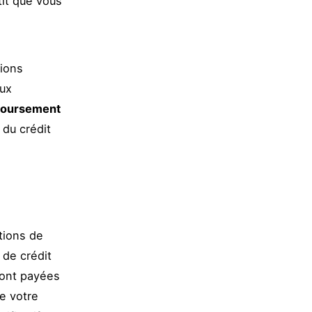
tit que vous
tions
aux
boursement
 du crédit
tions de
 de crédit
sont payées
re votre