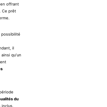
en offrant
. Ce prêt
terme.
 possibilité
dant, il
 ainsi qu'un
ment
és
 période
ualités du
 inclus.