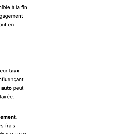
ble à la fin
engagement
tout en
leur
taux
nfluençant
 auto
peut
lairée.
ncement
.
es frais