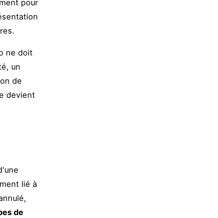
ement pour
ésentation
res.
o ne doit
té, un
 bon de
e devient
d'une
ment lié à
annulé,
pes de