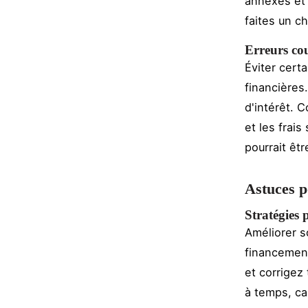
annexes et 
faites un c
Erreurs cou
Éviter cert
financières
d'intérêt. 
et les frais
pourrait êt
Astuces p
Stratégies 
Améliorer 
financement
et corrigez
à temps, car