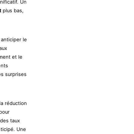
ificatif. Un
t
plus bas,
anticiper le
aux
ment et le
ents
es surprises
la réduction
pour
 des taux
ticipé. Une