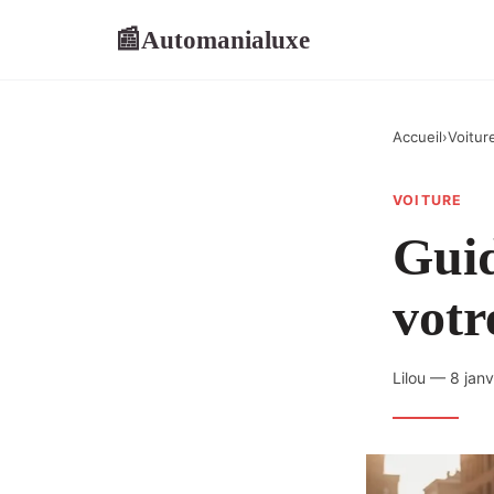
Automanialuxe
📰
Accueil
›
Voitur
VOITURE
Guid
votr
Lilou — 8 jan