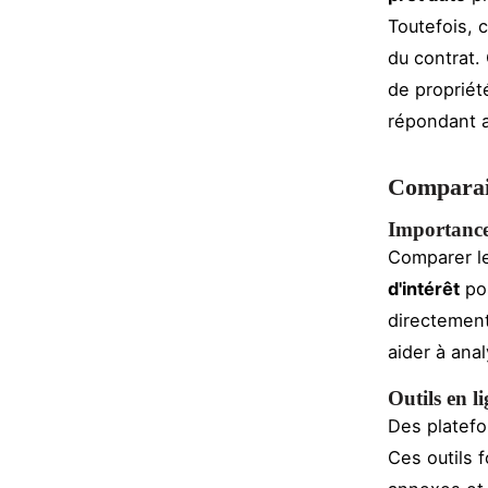
Toutefois, 
du contrat.
de propriété
répondant 
Comparais
Importance 
Comparer l
d'intérêt
pos
directement 
aider à anal
Outils en l
Des platefor
Ces outils 