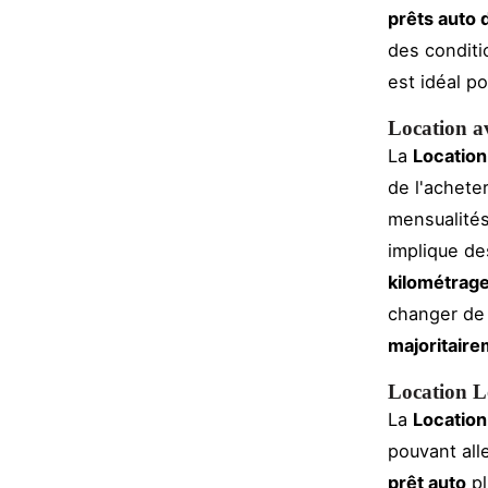
prêts auto 
des conditi
est idéal p
Location a
La
Location
de l'achete
mensualités
implique des
kilométrage
changer de 
majoritair
Location 
La
Locatio
pouvant all
prêt auto
pl