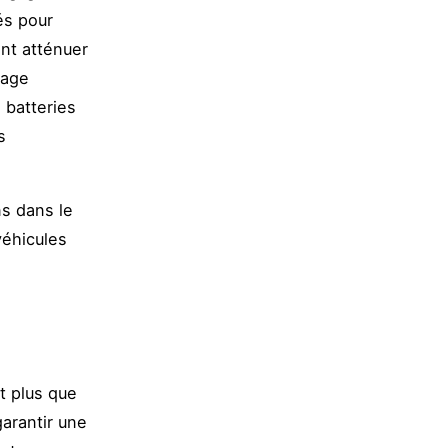
és pour
ent atténuer
lage
 batteries
s
ns dans le
véhicules
t plus que
arantir une