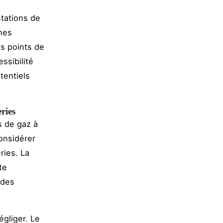
stations de
ines
es points de
ssibilité
tentiels
ries
s de gaz à
considérer
ries. La
te
 des
égliger. Le