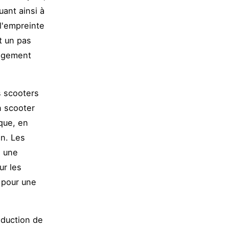
uant ainsi à
 l'empreinte
t un pas
angement
s scooters
n scooter
que, en
en. Les
i une
ur les
e pour une
éduction de