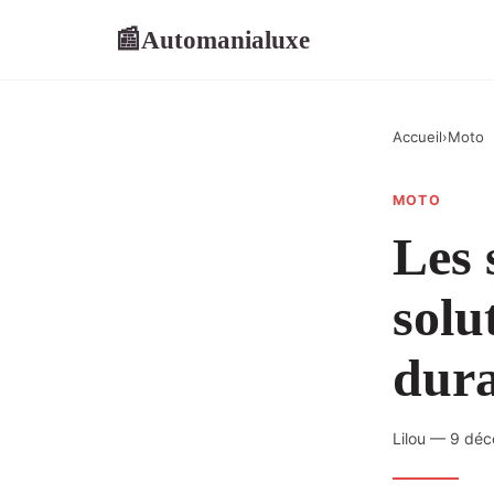
Automanialuxe
📰
Accueil
›
Moto
MOTO
Les 
solu
dura
Lilou — 9 dé