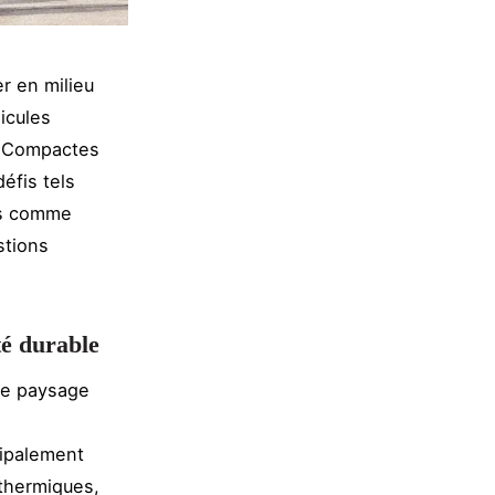
r en milieu
icules
e. Compactes
éfis tels
ts comme
stions
té durable
le paysage
cipalement
 thermiques,