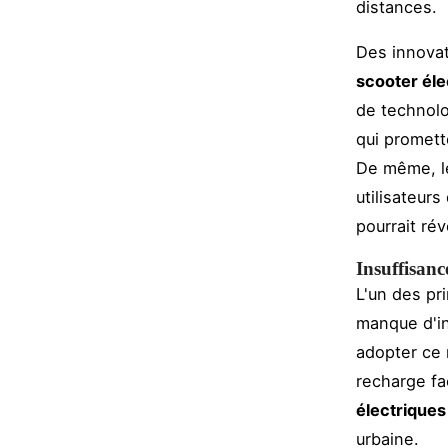
distances.
Des innovat
scooter éle
de technolo
qui promett
De même, le
utilisateur
pourrait rév
Insuffisanc
L'un des pr
manque d'in
adopter ce 
recharge fa
électriques
urbaine.