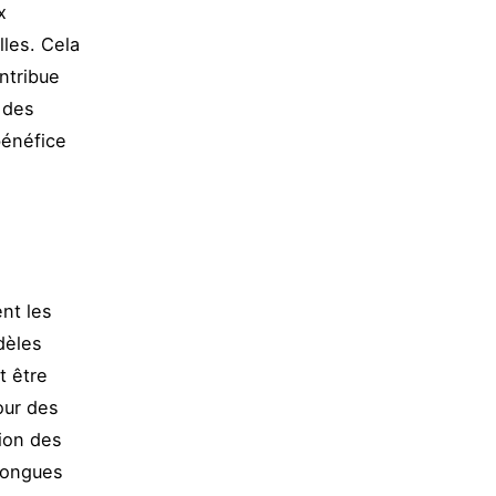
x
lles. Cela
ntribue
e des
bénéfice
nt les
dèles
t être
our des
ion des
 longues