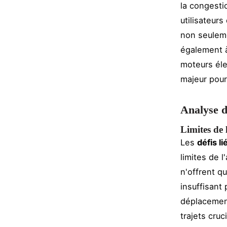
la congesti
utilisateurs
non seuleme
également à 
moteurs éle
majeur pour
Analyse de
Limites de 
Les
défis l
limites de 
n'offrent q
insuffisant
déplacement
trajets cruc