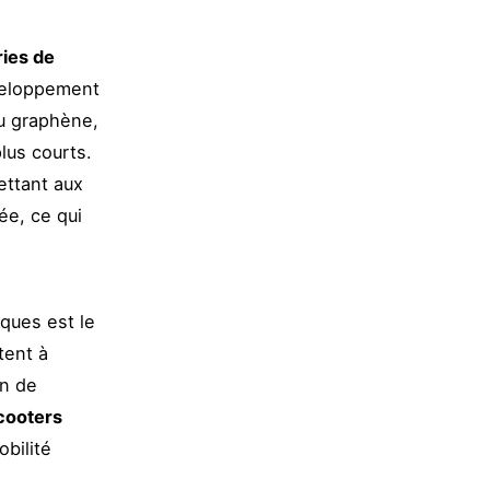
ries de
éveloppement
au graphène,
lus courts.
ettant aux
ée, ce qui
iques est le
tent à
on de
scooters
obilité