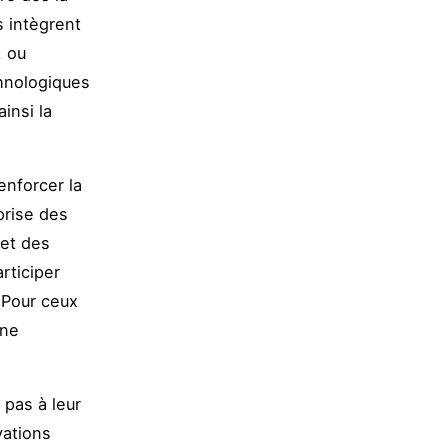
s intègrent
, ou
hnologiques
insi la
enforcer la
eprise des
 et des
rticiper
 Pour ceux
une
 pas à leur
vations