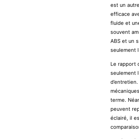
est un autr
efficace av
fluide et u
souvent amé
ABS et un s
seulement l
Le rapport 
seulement l
d’entretien
mécaniques 
terme. Néa
peuvent rep
éclairé, il
comparaison