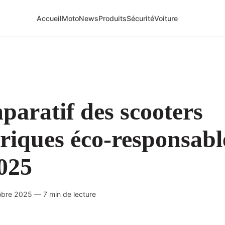
Accueil
Moto
News
Produits
Sécurité
Voiture
aratif des scooters
triques éco-responsabl
025
obre 2025 — 7 min de lecture