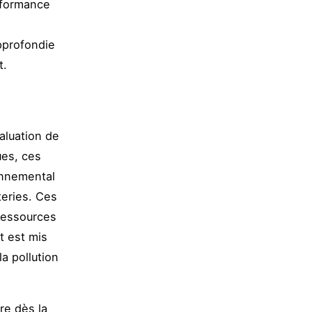
rformance
pprofondie
t.
aluation de
ues, ces
onnemental
teries. Ces
 ressources
t est mis
la pollution
re dès la