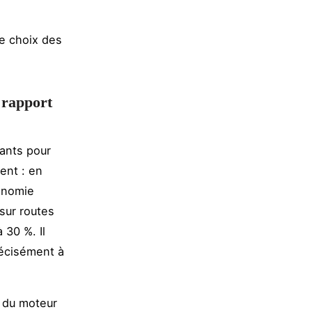
le choix des
 rapport
nants pour
ment : en
tonomie
sur routes
 30 %. Il
récisément à
e du moteur