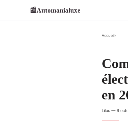
Automanialuxe
📰
Accueil
›
Comp
élec
en 2
Lilou — 6 oct