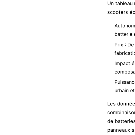
Un tableau 
scooters éc
Autonomi
batterie
Prix : D
fabricati
Impact éc
composan
Puissanc
urbain et
Les données
combinaison
de batterie
panneaux so