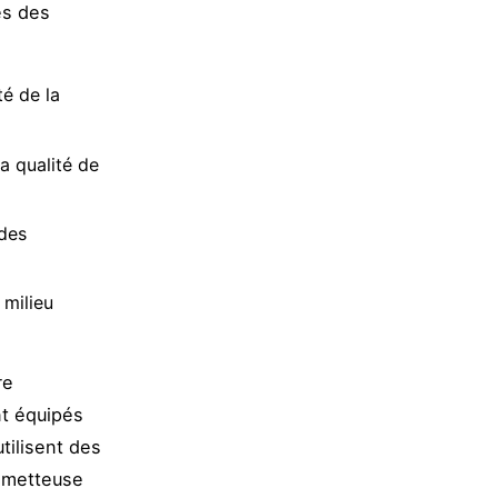
es des
té de la
a qualité de
 des
 milieu
re
nt équipés
tilisent des
rometteuse