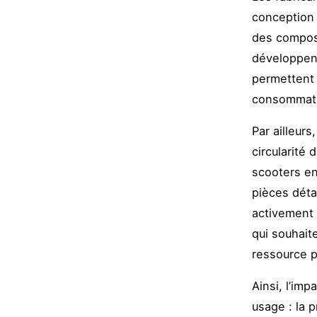
conception 
des composa
développent
permettent 
consommatio
Par ailleurs
circularité 
scooters en
pièces déta
activement 
qui souhait
ressource pr
Ainsi, l’im
usage : la 