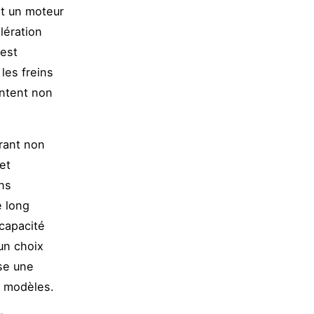
nt un moteur
lération
 est
les freins
entent non
grant non
et
ns
e long
capacité
un choix
ose une
s modèles.