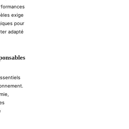
erformances
dèles exige
giques pour
oter adapté
ponsables
essentiels
ironnement.
mie,
es
é