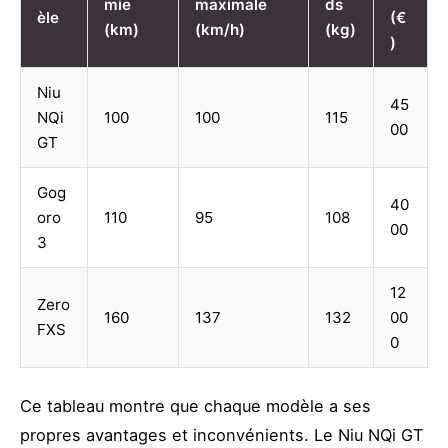
mie
maximale
ds
èle
(€
(km)
(km/h)
(kg)
)
Niu
45
NQi
100
100
115
00
GT
Gog
40
oro
110
95
108
00
3
12
Zero
160
137
132
00
FXS
0
Ce tableau montre que chaque modèle a ses
propres avantages et inconvénients. Le Niu NQi GT